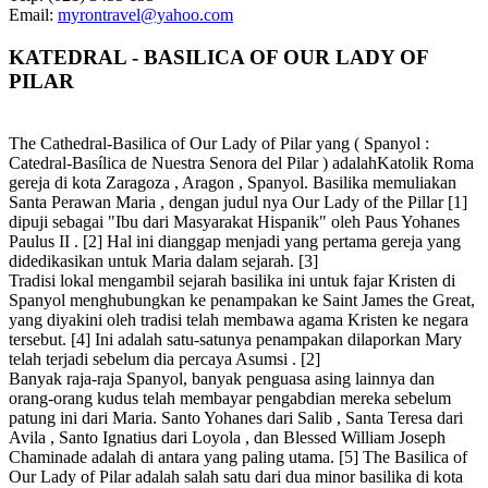
Email:
myrontravel@yahoo.com
KATEDRAL - BASILICA OF OUR LADY OF
PILAR
The Cathedral-Basilica of Our Lady of Pilar yang ( Spanyol :
Catedral-Basílica de Nuestra Senora del Pilar ) adalahKatolik Roma
gereja di kota Zaragoza , Aragon , Spanyol. Basilika memuliakan
Santa Perawan Maria , dengan judul nya Our Lady of the Pillar [1]
dipuji sebagai "Ibu dari Masyarakat Hispanik" oleh Paus Yohanes
Paulus II . [2] Hal ini dianggap menjadi yang pertama gereja yang
didedikasikan untuk Maria dalam sejarah. [3]
Tradisi lokal mengambil sejarah basilika ini untuk fajar Kristen di
Spanyol menghubungkan ke penampakan ke Saint James the Great,
yang diyakini oleh tradisi telah membawa agama Kristen ke negara
tersebut. [4] Ini adalah satu-satunya penampakan dilaporkan Mary
telah terjadi sebelum dia percaya Asumsi . [2]
Banyak raja-raja Spanyol, banyak penguasa asing lainnya dan
orang-orang kudus telah membayar pengabdian mereka sebelum
patung ini dari Maria. Santo Yohanes dari Salib , Santa Teresa dari
Avila , Santo Ignatius dari Loyola , dan Blessed William Joseph
Chaminade adalah di antara yang paling utama. [5] The Basilica of
Our Lady of Pilar adalah salah satu dari dua minor basilika di kota