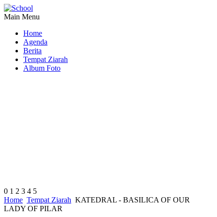
Main Menu
Home
Agenda
Berita
Tempat Ziarah
Album Foto
0
1
2
3
4
5
Home
Tempat Ziarah
KATEDRAL - BASILICA OF OUR
LADY OF PILAR