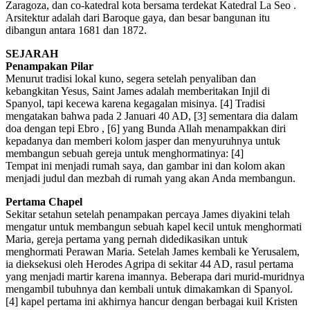
Zaragoza, dan co-katedral kota bersama terdekat Katedral La Seo .
Arsitektur adalah dari Baroque gaya, dan besar bangunan itu
dibangun antara 1681 dan 1872.
SEJARAH
Penampakan Pilar
Menurut tradisi lokal kuno, segera setelah penyaliban dan
kebangkitan Yesus, Saint James adalah memberitakan Injil di
Spanyol, tapi kecewa karena kegagalan misinya. [4] Tradisi
mengatakan bahwa pada 2 Januari 40 AD, [3] sementara dia dalam
doa dengan tepi Ebro , [6] yang Bunda Allah menampakkan diri
kepadanya dan memberi kolom jasper dan menyuruhnya untuk
membangun sebuah gereja untuk menghormatinya: [4]
Tempat ini menjadi rumah saya, dan gambar ini dan kolom akan
menjadi judul dan mezbah di rumah yang akan Anda membangun.
Pertama Chapel
Sekitar setahun setelah penampakan percaya James diyakini telah
mengatur untuk membangun sebuah kapel kecil untuk menghormati
Maria, gereja pertama yang pernah didedikasikan untuk
menghormati Perawan Maria. Setelah James kembali ke Yerusalem,
ia dieksekusi oleh Herodes Agripa di sekitar 44 AD, rasul pertama
yang menjadi martir karena imannya. Beberapa dari murid-muridnya
mengambil tubuhnya dan kembali untuk dimakamkan di Spanyol.
[4] kapel pertama ini akhirnya hancur dengan berbagai kuil Kristen