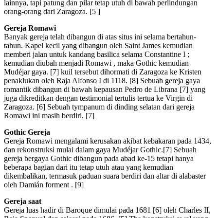
lainnya, tapi patung dan pilar tetap utuh di bawah perlindungan
orang-orang dari Zaragoza. [5 ]
Gereja Romawi
Banyak gereja telah dibangun di atas situs ini selama bertahun-
tahun. Kapel kecil yang dibangun oleh Saint James kemudian
memberi jalan untuk kandang basilica selama Constantine I ;
kemudian diubah menjadi Romawi , maka Gothic kemudian
Mudéjar gaya. [7] kuil tersebut dihormati di Zaragoza ke Kristen
penaklukan oleh Raja Alfonso I di 1118. [8] Sebuah gereja gaya
romantik dibangun di bawah kepausan Pedro de Librana [7] yang
juga dikreditkan dengan testimonial tertulis tertua ke Virgin di
Zaragoza. [6] Sebuah tympanum di dinding selatan dari gereja
Romawi ini masih berdiri. [7]
Gothic Gereja
Gereja Romawi mengalami kerusakan akibat kebakaran pada 1434,
dan rekonstruksi mulai dalam gaya Mudéjar Gothic.[7] Sebuah
gereja bergaya Gothic dibangun pada abad ke-15 tetapi hanya
beberapa bagian dari itu tetap utuh atau yang kemudian
dikembalikan, termasuk paduan suara berdiri dan altar di alabaster
oleh Damián forment . [9]
Gereja saat
Gereja luas hadir di Baroque dimulai pada 1681 [6] oleh Charles II,