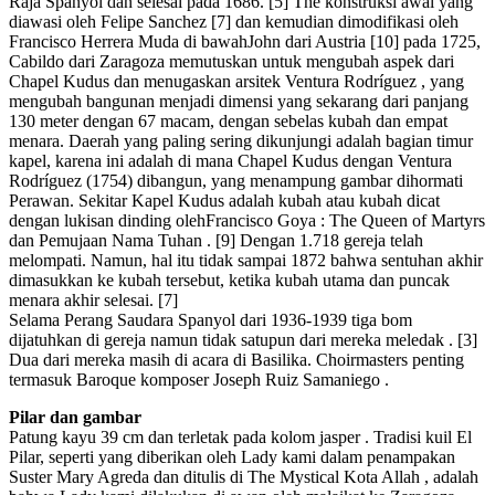
Raja Spanyol dan selesai pada 1686. [5] The konstruksi awal yang
diawasi oleh Felipe Sanchez [7] dan kemudian dimodifikasi oleh
Francisco Herrera Muda di bawahJohn dari Austria [10] pada 1725,
Cabildo dari Zaragoza memutuskan untuk mengubah aspek dari
Chapel Kudus dan menugaskan arsitek Ventura Rodríguez , yang
mengubah bangunan menjadi dimensi yang sekarang dari panjang
130 meter dengan 67 macam, dengan sebelas kubah dan empat
menara. Daerah yang paling sering dikunjungi adalah bagian timur
kapel, karena ini adalah di mana Chapel Kudus dengan Ventura
Rodríguez (1754) dibangun, yang menampung gambar dihormati
Perawan. Sekitar Kapel Kudus adalah kubah atau kubah dicat
dengan lukisan dinding olehFrancisco Goya : The Queen of Martyrs
dan Pemujaan Nama Tuhan . [9] Dengan 1.718 gereja telah
melompati. Namun, hal itu tidak sampai 1872 bahwa sentuhan akhir
dimasukkan ke kubah tersebut, ketika kubah utama dan puncak
menara akhir selesai. [7]
Selama Perang Saudara Spanyol dari 1936-1939 tiga bom
dijatuhkan di gereja namun tidak satupun dari mereka meledak . [3]
Dua dari mereka masih di acara di Basilika. Choirmasters penting
termasuk Baroque komposer Joseph Ruiz Samaniego .
Pilar dan gambar
Patung kayu 39 cm dan terletak pada kolom jasper . Tradisi kuil El
Pilar, seperti yang diberikan oleh Lady kami dalam penampakan
Suster Mary Agreda dan ditulis di The Mystical Kota Allah , adalah