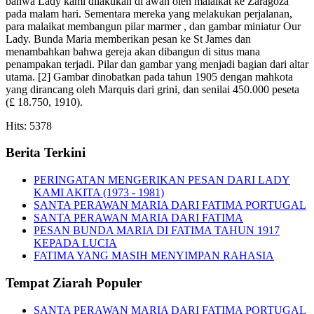
bahwa Lady kami dilakukan di awan oleh malaikat ke Zaragoza
pada malam hari. Sementara mereka yang melakukan perjalanan,
para malaikat membangun pilar marmer , dan gambar miniatur Our
Lady. Bunda Maria memberikan pesan ke St James dan
menambahkan bahwa gereja akan dibangun di situs mana
penampakan terjadi. Pilar dan gambar yang menjadi bagian dari altar
utama. [2] Gambar dinobatkan pada tahun 1905 dengan mahkota
yang dirancang oleh Marquis dari grini, dan senilai 450.000 peseta
(£ 18.750, 1910).
Hits: 5378
Berita Terkini
PERINGATAN MENGERIKAN PESAN DARI LADY
KAMI AKITA (1973 - 1981)
SANTA PERAWAN MARIA DARI FATIMA PORTUGAL
SANTA PERAWAN MARIA DARI FATIMA
PESAN BUNDA MARIA DI FATIMA TAHUN 1917
KEPADA LUCIA
FATIMA YANG MASIH MENYIMPAN RAHASIA
Tempat Ziarah Populer
SANTA PERAWAN MARIA DARI FATIMA PORTUGAL