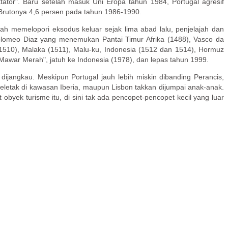
tator". Baru setelah masuk Uni Eropa tahun 1984, Portugal agresif
 Brutonya 4,6 persen pada tahun 1986-1990.
h memelopori eksodus keluar sejak lima abad lalu, penjelajah dan
omeo Diaz yang menemukan Pantai Timur Afrika (1488), Vasco da
510), Malaka (1511), Malu-ku, Indonesia (1512 dan 1514), Hormuz
Mawar Merah", jatuh ke Indonesia (1978), dan lepas tahun 1999.
 dijangkau. Meskipun Portugal jauh lebih miskin dibanding Perancis,
teletak di kawasan Iberia, maupun Lisbon takkan dijumpai anak-anak.
byek turisme itu, di sini tak ada pencopet-pencopet kecil yang luar