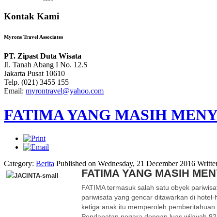
Kontak Kami
Myrons Travel Associates
PT. Zipast Duta Wisata
Jl. Tanah Abang I No. 12.S
Jakarta Pusat 10610
Telp. (021) 3455 155
Email:
myrontravel@yahoo.com
FATIMA YANG MASIH MEN
Category:
Berita
Published on Wednesday, 21 December 2016
Writte
FATIMA YANG MASIH ME
FATIMA termasuk salah satu obyek pariwisa
pariwisata yang gencar ditawarkan di hotel-
ketiga anak itu memperoleh pemberitahua
Pendapatan negara dengan luas wilayah 92.00