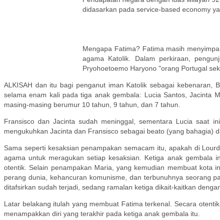
didasarkan pada service-based economy y
Mengapa Fatima? Fatima masih menyimpan "
agama Katolik. Dalam perkiraan, pengun
Pryohoetoemo Haryono "orang Portugal seka
ALKISAH dan itu bagi penganut iman Katolik sebagai kebenaran, 
selama enam kali pada tiga anak gembala: Lucia Santos, Jacinta 
masing-masing berumur 10 tahun, 9 tahun, dan 7 tahun.
Fransisco dan Jacinta sudah meninggal, sementara Lucia saat ini
mengukuhkan Jacinta dan Fransisco sebagai beato (yang bahagia) da
Sama seperti kesaksian penampakan semacam itu, apakah di Lourdes 
agama untuk meragukan setiap kesaksian. Ketiga anak gembala in
otentik. Selain penampakan Maria, yang kemudian membuat kota ini
perang dunia, kehancuran komunisme, dan terbunuhnya seorang pau
ditafsirkan sudah terjadi, sedang ramalan ketiga dikait-kaitkan de
Latar belakang itulah yang membuat Fatima terkenal. Secara oten
menampakkan diri yang terakhir pada ketiga anak gembala itu.