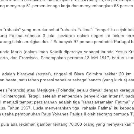
ang menyerap 51 persen tenaga kerja dan menyumbangkan 63 persen 
rahasia" yang mereka sebut "rahasia Fatima". Tempat itu sejak tah
jung Fatima sebesar 3 juta, peziarah dalam negeri ini belum te
rang tidak sereligius dulu." Sebanyak 97 persen penduduk Portugal b
Bunda Maria (dalam iman Katolik dipercaya sebagai ibunda Yesus K
Marto, dan Fransisco. Penampakan pertama 13 Mei 1917, berturut-tur
 adalah biarawati (suster), tinggal di Biara Coimbra sekitar 20 km
n beata, satu tahap prosesi sebelum sebagai sancto (yang kudus) ata
(Perancis) atau Menjugre (Polandia) selalu diawali dengan keraguan
i diinterogasi. Tetapi, setelah memperoleh penyelidikan intensif,
 menjadi tempat perziarahan adalah tiga "rahasia/ramalan Fatima" 
s. Tahun 1967, Lucia menyerahkan tiga "rahasia Fatima" itu kepad
ngan usaha pembunuhan Paus Yohanes Paulus II oleh seorang pemuda Tu
tik pula ada rekaman gambar tentang 70.000 orang yang menyaksikan 