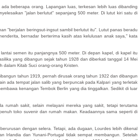
 ada beberapa orang. Lapangan luas, terkesan lebih luas dibanding
saikan "jalan berlutut" sepanjang 500 meter. Di lutut kiri satu di
n "berjalan beringsut-ingsut sambil berlutut itu". Lutut panas beradu
menderita, bernadar berterima kasih atas kelulusan anak saya," kata
antai semen itu panjangnya 500 meter. Di depan kapel, di kapel itu
ilika yang dibangun sejak tahun 1928 dan diberkati tanggal 14 Mei
ah dalam Kitab Suci orang-orang Kristen.
dibangun tahun 1919, pernah dirusak orang tahun 1922 dan dibangun
ain ada tempat jalan salib yang berpuncak pada Kalpari yang terletak
membawa kenangan Tembok Berlin yang dia tinggalkan. Sedikit di luar
a rumah sakit, selain melayani mereka yang sakit, tetapi terutama
an penuh toko suvenir dan rumah makan. Keadaannya sama seperti di
 berurusan dengan selera. Tetapi, ada dugaan, Lourdes lebih dikenal
an Irlandia dan Yunani-Portugal tidak sempat membangun. Setelah