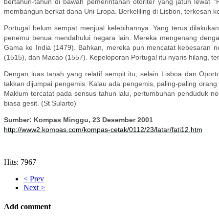
bertahun-tahun di bawah pemerintahan otoriter yang jatuh lewat "
membangun berkat dana Uni Eropa. Berkeliling di Lisbon, terkesan k
Portugal belum sempat menjual kelebihannya. Yang terus dilakuka
penemu benua mendahului negara lain. Mereka mengenang dengan
Gama ke India (1479). Bahkan, mereka pun mencatat kebesaran ne
(1515), dan Macao (1557). Kepeloporan Portugal itu nyaris hilang, 
Dengan luas tanah yang relatif sempit itu, selain Lisboa dan Oport
takkan dijumpai pengemis. Kalau ada pengemis, paling-paling orang 
Maklum tercatat pada sensus tahun lalu, pertumbuhan penduduk negar
biasa gesit. (St Sularto)
Sumber: Kompas Minggu, 23 Desember 2001
http://www2.kompas.com/kompas-cetak/0112/23/latar/fati12.htm
Hits: 7967
< Prev
Next >
Add comment