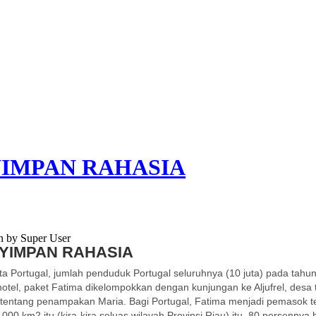
YIMPAN RAHASIA
n by Super User
NYIMPAN RAHASIA
ta Portugal, jumlah penduduk Portugal
seluruhnya (10 juta) pada tahu
hotel, paket Fatima dikelompokkan dengan kunjungan ke Aljufrel, desa 
n tentang penampakan Maria.
Bagi Portugal, Fatima menjadi pemasok t
0 km2 itu (kira-kira seluas wilayah Provinsi Riau) itu, 80 persennya 