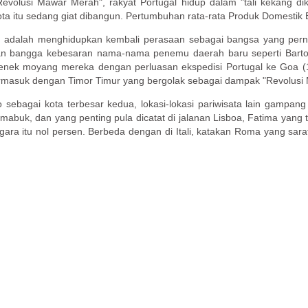
Revolusi Mawar Merah", rakyat Portugal hidup dalam "tali kekang dik
ota itu sedang giat dibangun. Pertumbuhan rata-rata Produk Domestik
n adalah menghidupkan kembali perasaan sebagai bangsa yang perna
 bangga kebesaran nama-nama penemu daerah baru seperti Bartol
nek moyang mereka dengan perluasan ekspedisi Portugal ke Goa (1
termasuk dengan Timor Timur yang bergolak sebagai dampak "Revolusi 
o sebagai kota terbesar kedua, lokasi-lokasi pariwisata lain gampang
mabuk, dan yang penting pula dicatat di jalanan Lisboa, Fatima yang 
a itu nol persen. Berbeda dengan di Itali, katakan Roma yang sarat o