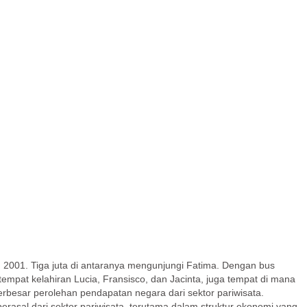
n 2001. Tiga juta di antaranya mengunjungi Fatima. Dengan bus
tempat kelahiran Lucia, Fransisco, dan Jacinta, juga tempat di mana
erbesar perolehan pendapatan negara dari sektor pariwisata.
berasal dari sektor pariwisata, terutama dalam struktur ekonomi yang