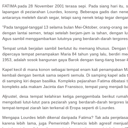
FATIMA pada 28 November 2001 terasa sepi. Pada siang hari itu, s
lapangan di peziarahan Lourdes, kosong. Beberapa gadis dan nenek-
antaranya meleleh darah segar, tetapi sang nenek tetap tegar denga
"Pada tanggal-tanggal 13 selama bulan Mei-Oktober, orang-orang seper
dengan lantai semen, tetapi setelah berjam-jam ia tahan, dengan lu
Agus sambil menggambarkan lututnya yang berdarah-darah tergores 
Tempat untuk berjalan sambil berlutut itu memang khusus. Dengan l
dipercaya tempat penampakan Maria 84 tahun yang lalu, berdiri me
1953, adalah sosok bangunan gaya Barok dengan tiang-tiang besar-kok
Kapel kecil di mana konon sebagai tempat enam kali penampakan Ma
kembali dengan bentuk sama seperti semula. Di samping kapel ada tem
di samping kiri depan basilika. Kompleks pejiarahan Fatima dibatas
kompleks ada makam Jacinta dan Fransisco, tempat yang menjadi bag
Aljrustel, desa tempat kelahiran ketiga penggembala berikut ruma
mengobati lutut-lutut para peziarah yang berdarah-darah tergores
tempat-tempat ziarah lain terkenal di Eropa seperti di Lourdes.
Mengapa Lourdes lebih dikenal daripada Fatima? Tak ada penjelasan 
karena lebih lama, juga Pemerintah Perancis lebih agresif menj