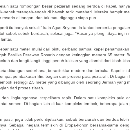
elain satu rombongan besar peziarah sedang berdoa di kapel, hanya
nenek terengah-engah di bawah terik matahari. Mereka hampir menyele
n rosario di tangan, dan tak mau diganggu siapa pun.
ti itu banyak sekali," kata Agus Sriyono. Ia lantas bercerita pengalama
tut sobek-sobek berdarah, selesai juga. "Rasanya plong. Saya ingin 
lantai.
ebar satu meter mulai dari pintu gerbang sampai kapel penampakan l
gah Basilika Perawan Rosario dengan ketinggian menara 65 meter. Bas
oh dan langit-langit tinggi penuh lukisan yang diambil dari kisah-kis
ria dibangun sederhana, berasitektur modern dan terbuka. Kapel ini 
pat pembakaran lilin, bagian dari prosesi para peziarah. Di bagian l
i tembok setinggi 2,5 meter yang dibangun oleh seorang Jerman yang 
ian dari proses ziarah.
h dan lingkungannya, terpelihara rapih. Dalam satu kompleks pula ad
 lantai semen. Di bagian lain di luar kompleks tembok, beberapa jal
pasti, juga tidak perlu dijelaskan, sebab berziarah dan berdoa lebih
ualnya. Sebagai negara termiskin di Eropa-konon bersama-sama deng